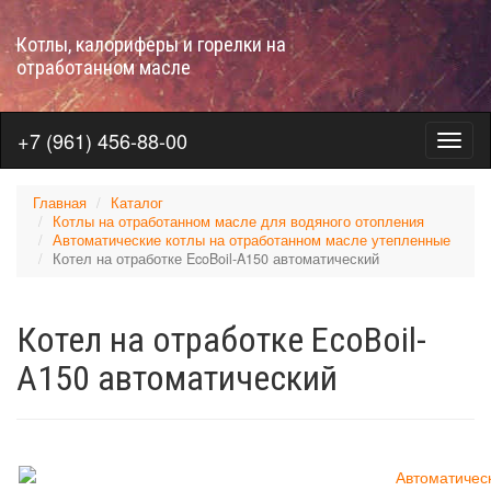
Перейти
к
Котлы, калориферы и горелки на
основному
отработанном масле
содержанию
+7 (961) 456-88-00
Меню
на
отраб
Главная
Каталог
Котлы на отработанном масле для водяного отопления
Автоматические котлы на отработанном масле утепленные
Котел на отработке EcoBoil-A150 автоматический
Котел на отработке EcoBoil-
A150 автоматический