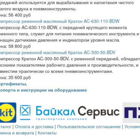
редачей используется для вырабатывания и нагнетания чистого
атого воздуха в пневмоинструменты.
ена:
56 400 руб
омпрессор ременной маслянный Кратон AC-630-110-BDW
омпрессор AC-630-110-BDW, с передачей крутящего момента
менного типа, служит для питания пневматического инструмента и
нащен датчиками давления и индикатором уровня масла.
ена:
58 800 руб
омпрессор ременной маслянный Кратон AC-300-50-BDV
мпрессор Кратон AC-300-50-BDV, с ременной передачей, обладает
сокими показателями рабочего давления и производительности, и
вместим практически со всеми пневмоинструментами.
ена:
35 600 руб
ертификаты,
аспорта и инструкции на оборудование
талог
|
Оплата и доставка
|
Пользовательское соглашение
|
Услови
мена и возврата
|
Контакты