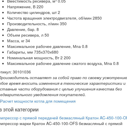
Вместимость ресивера, м³ 0.05
Напряжение, В 220
Количество цилиндров, шт 2
Частота вращения электродвигателя, об/мин 2850
Производительность, л/мин 350
Давление, бар. 8
Объем ресивера, л 50
Масса, кг 34
Максимальное рабочее давление, Мпа 0.8
Габариты, мм 735х370х680
Номинальная мощность, Вт 2 200
Максимальное рабочее давление сжатого воздуха, Мпа 0.8
тикул:
30101036
 Производитель оставляет за собой право по своему усмотрению
юбое время вносить изменения в технические характеристики и
оставные части оборудования с целью улучшения качества без
редварительного уведомления покупателей.
з этой категории
омпрессор с прямой передачей безмасляный Кратон AC-450-100-O
омпрессор марки Кратон AC-450-100-OFS безмасляный с прямой