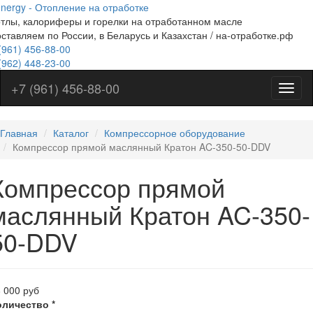
nergy - Отопление на отработке
Перейти
тлы, калориферы и горелки на отработанном масле
к
ставляем по России, в Беларусь и Казахстан / на-отработке.рф
основному
(961)
содержанию
456-88-00
(962)
448-23-00
+7 (961) 456-88-00
Меню
на
отраб
Главная
Каталог
Компрессорное оборудование
Компрессор прямой маслянный Кратон AC-350-50-DDV
Компрессор прямой
маслянный Кратон AC-350-
50-DDV
 000 руб
оличество
*