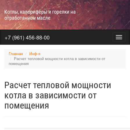
Перейти
к
Котлы, калориферы и горелки на
основному
отработанном масле
содержанию
+7 (961) 456-88-00
Меню
на
отраб
Главная
Инф-я
Расчет тепловой мощности котла в зависимости от
помещения
Расчет тепловой мощности
котла в зависимости от
помещения