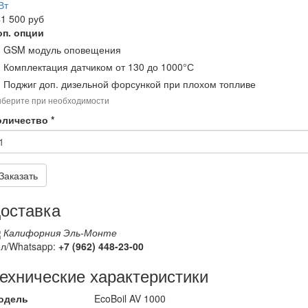
1 500 руб
оп. опции
GSM модуль оповещения
Комплектация датчиком от 130 до 1000°С
Поджиг доп. дизельной форсункой при плохом топливе
берите при необходимости
оличество
*
Заказать
оставка
Калифорния Эль-Монте
ел/Whatsapp:
+7 (962)
448-23-00
ехнические характеристики
одель
EcoBoil AV 1000