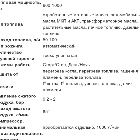
епловая мощность,
600-1000
Вт
отработанные моторные масла, автомобильн
масла МКП и АКП, трансформаторное масла,
ип топлива
растительные масла, печное топливо, дизель
топливо
асход топлива, л/ч
50-100-
ип розжига
автоматический
оличество
трехступенчатая
тупеней горелки
ежимы работы
Старт/Стоп, День/Ночь
перегрева котла, перегрева топлива, гашения
ащита от
пламени, перелива топлива
о
о
t
котла, t
топлива, уровня топлива, датчик
атчики
пламени
авление сжатого
0.2 - 2
оздуха, бар
асход сжатого
651
оздуха, л/мин
омпрессор,
инимальная
приобретается отдельно, 1000 л/мин
роизводительность
араметры