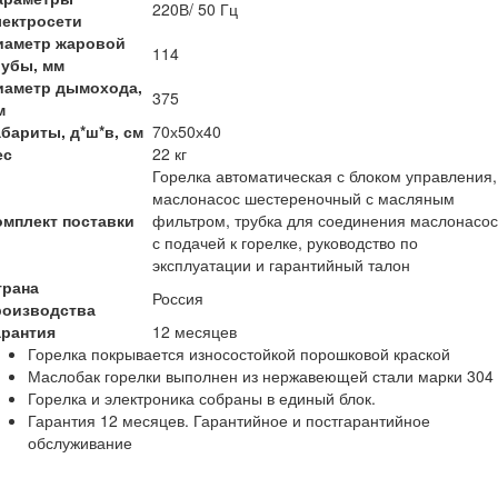
220В/ 50 Гц
лектросети
иаметр жаровой
114
рубы, мм
иаметр дымохода,
375
м
абариты, д*ш*в, см
70х50х40
ес
22 кг
Горелка автоматическая с блоком управления,
маслонасос шестереночный с масляным
омплект поставки
фильтром, трубка для соединения маслонасо
с подачей к горелке, руководство по
эксплуатации и гарантийный талон
трана
Россия
роизводства
арантия
12 месяцев
Горелка покрывается износостойкой порошковой краской
Маслобак горелки выполнен из нержавеющей стали марки 304
Горелка и электроника собраны в единый блок.
Гарантия 12 месяцев. Гарантийное и постгарантийное
обслуживание