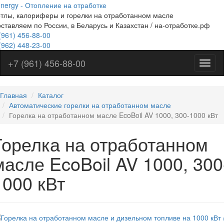
nergy - Отопление на отработке
Перейти
тлы, калориферы и горелки на отработанном масле
к
ставляем по России, в Беларусь и Казахстан / на-отработке.рф
основному
(961)
содержанию
456-88-00
(962)
448-23-00
+7 (961) 456-88-00
Меню
на
отраб
Главная
Каталог
Автоматические горелки на отработанном масле
Горелка на отработанном масле EcoBoil AV 1000, 300-1000 кВт
Горелка на отработанном
масле EcoBoil AV 1000, 300
1000 кВт