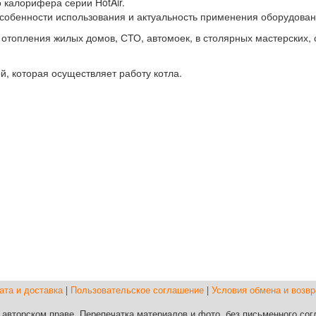
о калорифера серии HotAir.
собенности использования и актуальность применения оборудован
топления жилых домов, СТО, автомоек, в столярных мастерских, 
, которая осуществляет работу котла.
ата и доставка
|
Пользовательское соглашение
|
Условия обмена и возвр
авторском праве. Перепечатка материалов и фото, без письменного согл