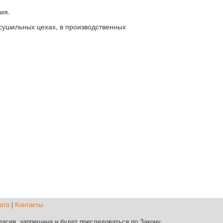
ия.
сушильных цехах, в производственных
ата
|
Контакты
асия, запрещена и будет преследоваться по Закону.