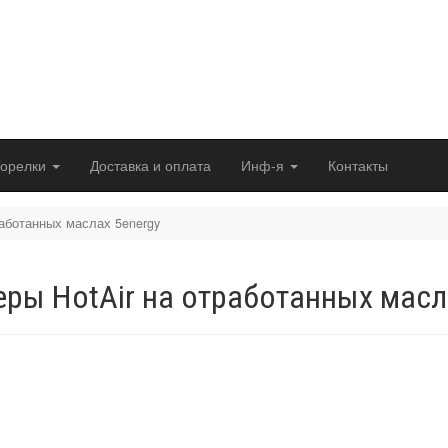
феры и горелки на отработанном масле
сии, в Беларусь и Казахстан / на-отработке.рф
Горелки
Доставка и оплата
Инф-я
Контакты
работанных маслах 5energy
еры HotAir на отработанных масл