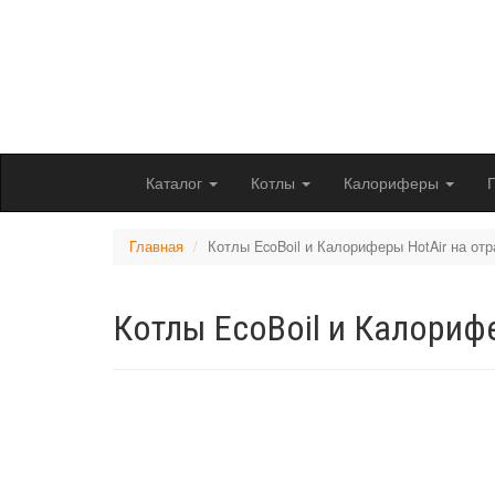
Перейти
к
основному
Котлы, калори
содержанию
Доставляем по Рос
Каталог
Котлы
Калориферы
Главная
Котлы EcoBoil и Калориферы HotAir на от
Котлы EcoBoil и Калориф