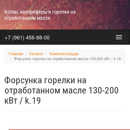
Перейти
к
Котлы, калориферы и горелки на
основному
отработанном масле
содержанию
+7 (961) 456-88-00
Меню
на
отраб
Главная
Каталог
Комплектующие
Форсунка горелки на отработанном масле 130-200 кВт / k.19
Форсунка горелки на
отработанном масле 130-200
кВт / k.19