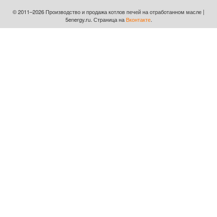
© 2011–2026 Производство и продажа котлов печей на отработанном масле |
5energy.ru. Страница на
Вконтакте
.