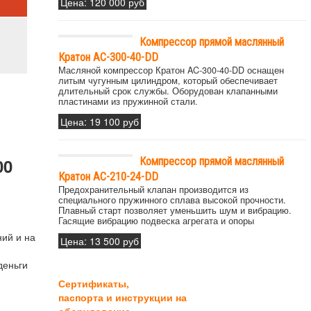
Цена:
120 000 руб
Компрессор прямой маслянный
Кратон AC-300-40-DD
Масляной компрессор Кратон AC-300-40-DD оснащен
литым чугунным цилиндром, который обеспечивает
длительный срок службы. Оборудован клапанными
пластинами из пружинной стали.
Цена:
19 100 руб
00
Компрессор прямой маслянный
Кратон AC-210-24-DD
Предохранительный клапан производится из
специального пружинного сплава высокой прочности.
Плавный старт позволяет уменьшить шум и вибрацию.
Гасящие вибрацию подвеска агрегата и опоры
ний и на
Цена:
13 500 руб
деньги
Сертификаты,
паспорта и инструкции на