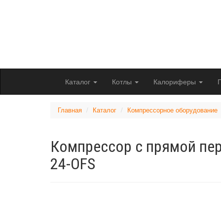
Перейти
к
основному
Котлы, калори
содержанию
Доставляем по Рос
Каталог
Котлы
Калориферы
Главная
Каталог
Компрессорное оборудование
Компрессор с прямой пе
24-OFS