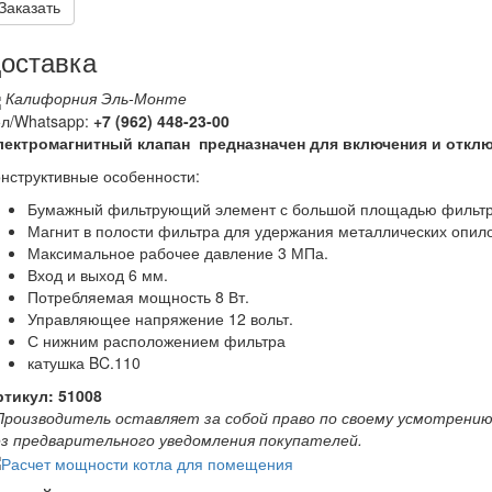
Заказать
оставка
Калифорния Эль-Монте
ел/Whatsapp:
+7 (962)
448-23-00
лектромагнитный клапан предназначен для включения и отклю
нструктивные особенности:
Бумажный фильтрующий элемент с большой площадью фильтрую
Магнит в полости фильтра для удержания металлических опило
Максимальное рабочее давление 3 МПа.
Вход и выход 6 мм.
Потребляемая мощность 8 Вт.
Управляющее напряжение 12 вольт.
С нижним расположением фильтра
катушка BC.110
ртикул:
51008
 Производитель оставляет за собой право по своему усмотрению
ез предварительного уведомления покупателей.