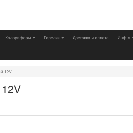
Калориферы
Горелки
Доставка и оплата
Инф-я
ый 12V
 12V