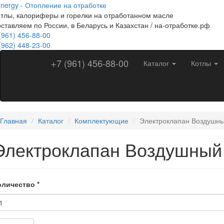
nergy - Отопление на отработке
Перейти
тлы, калориферы и горелки на отработанном масле
к
ставляем по России, в Беларусь и Казахстан / на-отработке.рф
основному
(961)
содержанию
456-88-00
(962)
448-23-00
+7 (961) 456-88-00
Каталог
Котлы
Главная
Каталог
Комплектующие
Электроклапан Воздушн
Электроклапан Воздушный
оличество
*