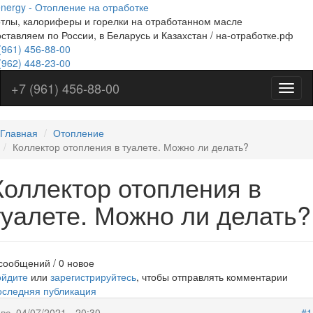
nergy - Отопление на отработке
Перейти
тлы, калориферы и горелки на отработанном масле
к
ставляем по России, в Беларусь и Казахстан / на-отработке.рф
основному
(961)
содержанию
456-88-00
(962)
448-23-00
+7 (961) 456-88-00
Меню
на
отраб
Главная
Отопление
Коллектор отопления в туалете. Можно ли делать?
Коллектор отопления в
туалете. Можно ли делать?
сообщений / 0 новое
ойдите
или
зарегистрируйтесь
, чтобы отправлять комментарии
оследняя публикация
вс, 04/07/2021 - 20:30
#1