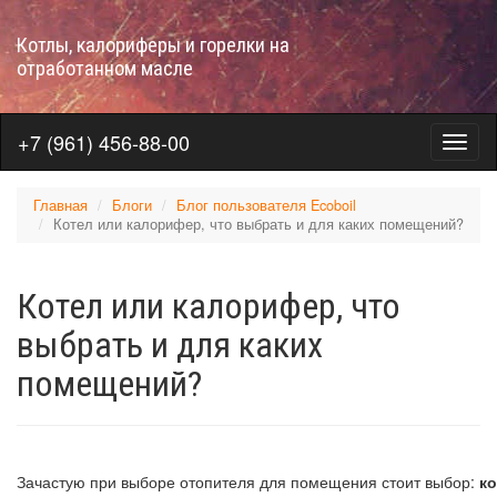
Перейти
к
Котлы, калориферы и горелки на
основному
отработанном масле
содержанию
+7 (961) 456-88-00
Меню
на
отраб
Главная
Блоги
Блог пользователя Ecoboil
Котел или калорифер, что выбрать и для каких помещений?
Котел или калорифер, что
выбрать и для каких
помещений?
Зачастую при выборе отопителя для помещения стоит выбор:
ко